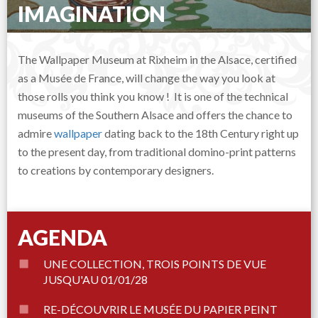
IMAGINATION
The Wallpaper Museum at Rixheim in the Alsace, certified
as a Musée de France, will change the way you look at
those rolls you think you know ! It is one of the technical
museums of the Southern Alsace and offers the chance to
admire
wallpaper
dating back to the 18th Century right up
to the present day, from traditional domino-print patterns
to creations by contemporary designers.
AGENDA
UNE COLLECTION, TROIS POINTS DE VUE
JUSQU'AU 01/01/28
RE-DÉCOUVRIR LE MUSÉE DU PAPIER PEINT