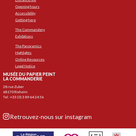
Opening hours
Accessibility
Getting here
The Commandery
Exhibitions
The Panoramics
Highlights
Online Resources
Legal Notice
MUSÉE DU PAPIER PEINT
LA COMMANDERIE
28 rue Zuber
68170 Rixheim
Tel : +33 (0) 3 89 64 24 56
Retrouvez-nous sur instagram