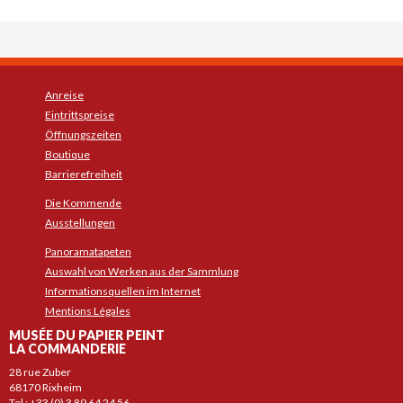
Anreise
Eintrittspreise
Öffnungszeiten
Boutique
Barrierefreiheit
Die Kommende
Ausstellungen
Panoramatapeten
Auswahl von Werken aus der Sammlung
Informationsquellen im Internet
Mentions Légales
MUSÉE DU PAPIER PEINT
LA COMMANDERIE
28 rue Zuber
68170 Rixheim
Tel : +33 (0) 3 89 64 24 56