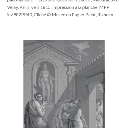
Velay, Paris, vers 1815, Impression à la planche, MPP
inv.982PP40, Cliché © Musée du Papier Peint, Rixheim.