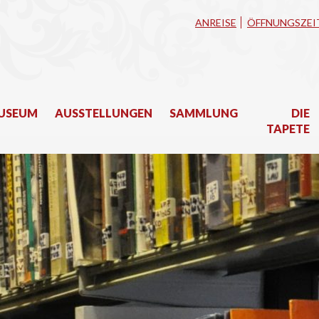
ANREISE
ÖFFNUNGSZEI
USEUM
AUSSTELLUNGEN
SAMMLUNG
DIE
TAPETE