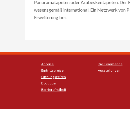
Panoramatapeten oder Arabeskentapeten. Der B
wesensgemäß international. Ein Netzwerk von Pa
Erweiterung bei.
Anreise
Die Kommende
Eintrittspreise
Ausstellungen
Öffnungszeiten
Boutique
Barrierefreiheit