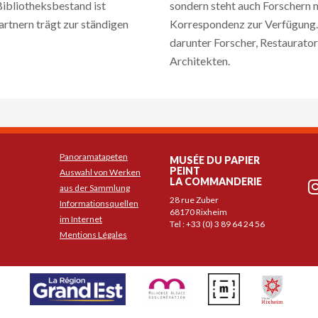
ibliotheksbestand ist
sondern steht auch Forschern 
rtnern trägt zur ständigen
Korrespondenz zur Verfügung. E
darunter Forscher, Restaurato
Architekten.
Panoramatapeten
MUSÉE DU PAPIER
PEINT
Auswahl von Werken
LA COMMANDERIE
aus der Sammlung
28 rue Zuber
Informationsquellen
68170 Rixheim
im Internet
Tel : +33 (0) 3 89 64 24 56
Mentions Légales